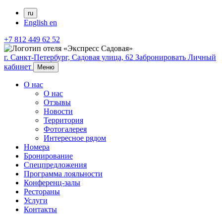
ru
English
en
+7 812 449 62 52
г. Санкт-Петербург,
Садовая улица, 62
Забронировать
Личный
кабинет
Меню
О нас
О нас
Отзывы
Новости
Территория
Фотогалерея
Интересное рядом
Номера
Бронирование
Спецпредложения
Программа лояльности
Конференц-залы
Рестораны
Услуги
Контакты